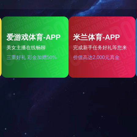
树脂
水性涂料树脂系列
/安全/成本可控
水性压敏胶系列
含量低于2g/L
半岛平台-半岛（中国）一站式
的国家环保战略
水性保护膜胶系列
水性植绒胶系列
水性乳液系列
环保水基纳米乳液树脂系列
其它
-半岛（中国）一站式服务平台