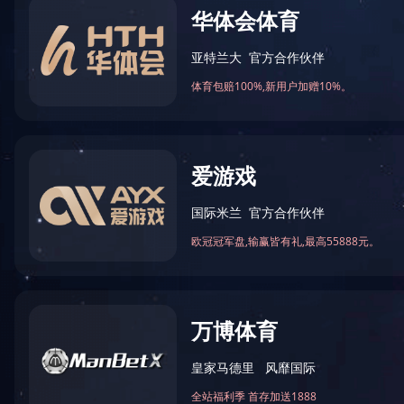
水基纳米乳液树脂S07
半岛平台
关于我们
解决方案