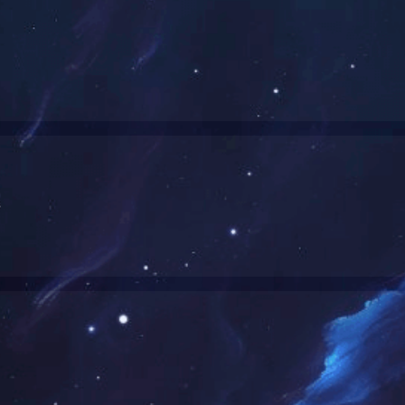
水性乳液系列
1
<
>
产品