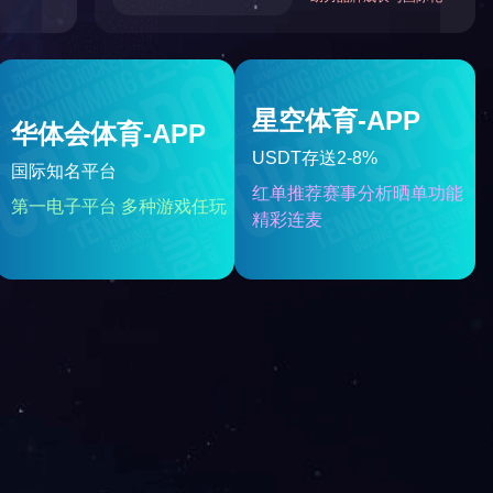
营业执照
服务平台