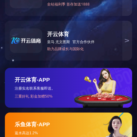
查看详情
热烈庆祝第三届国际压敏胶技术大会圆满成
功
查看详情