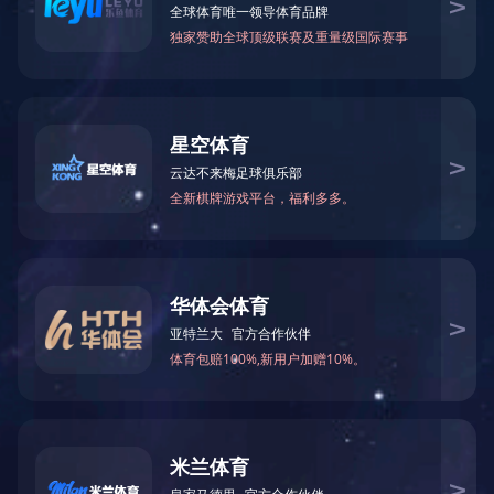
半岛平台
半岛平台
半岛平台
行业动态
压敏胶黏剂对初粘力的影响？