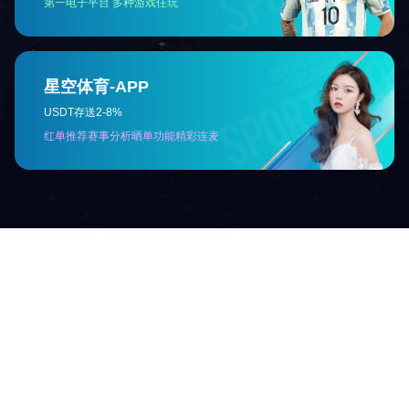
应用领域
新闻
半岛平台-半岛（中国）一站式服务平台
半岛平台
产品
关于
联系
营业执照
咨询
Copyright 2025 半岛平台-半岛（中国）一站式服务平台 . All rights r
eserved.